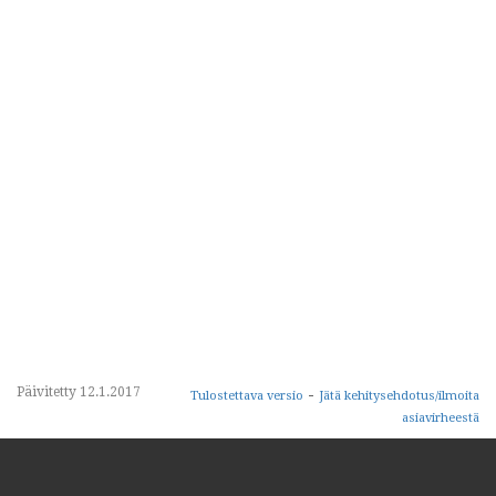
Päivitetty 12.1.2017
-
Tulostettava versio
Jätä kehitysehdotus/ilmoita
asiavirheestä