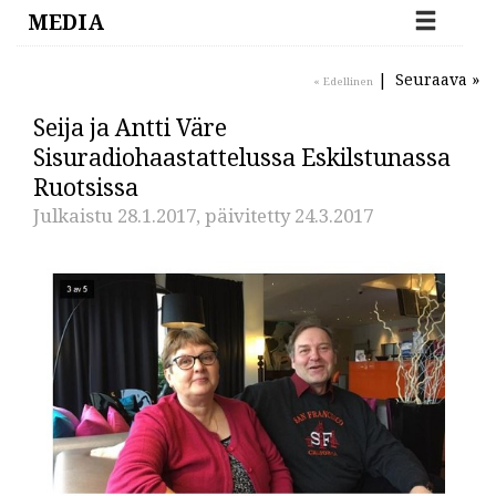
MEDIA
|
Seuraava »
« Edellinen
Seija ja Antti Väre
Sisuradiohaastattelussa Eskilstunassa
Ruotsissa
Julkaistu 28.1.2017, päivitetty 24.3.2017