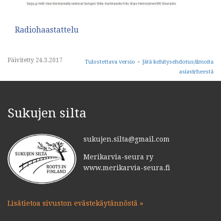
Radiohaastattelu
Päivitetty 24.3.2017
-
Tulostettava versio
Jätä kehitysehdotus/ilmoita
asiavirheestä
Sukujen silta
sukujen.silta@gmail.com
Merikarvia-seura ry
www.merikarvia-seura.fi
Lisätietoa sivuston evästekäytännöstä »